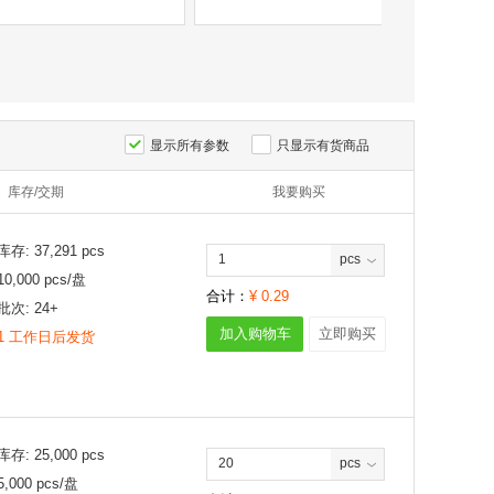
显示所有参数
只显示有货商品
库存/交期
我要购买
库存:
37,291
pcs
pcs
10,000
pcs/
盘
合计：
¥
0.29
批次:
24+
加入购物车
立即购买
1 工作日后发货
库存:
25,000
pcs
pcs
5,000
pcs/
盘