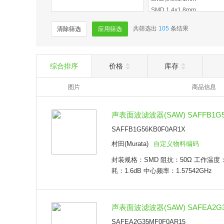
SMD,1.4x1.8mm
SMD,1.1x1.4mm
共筛选出
105
条结果
清除筛选
应用筛选
SMD,8x8mm
SMD,1.1x1.5mm
SMD,1.4*1.8mm
SMD,0.9*1.1mm
综合排序
价格
库存
SMD,1.1*1.4mm
图片
商品信息
声表面波滤波器(SAW) SAFFB1G5
SAFFB1G56KB0F0AR1X
村田(Murata)
自定义物料编码
封装规格：SMD 阻抗：50Ω 工作温度：-
耗：1.6dB 中心频率：1.57542GHz
声表面波滤波器(SAW) SAFEA2G3
SAFEA2G35MF0F0AR15