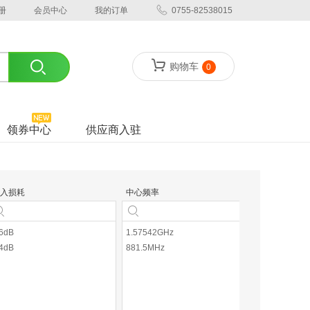
册
会员中心
我的订单
0755-82538015
购物车
0
领券中心
供应商入驻
入损耗
中心频率
.6dB
1.57542GHz
.4dB
881.5MHz