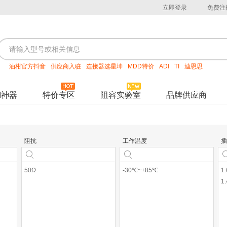
立即登录
免费注
油柑官方抖音
供应商入驻
连接器选星坤
MDD特价
ADI
TI
迪恩思
M神器
特价专区
阻容实验室
品牌供应商
阻抗
工作温度
插
50Ω
-30℃~+85℃
1
1