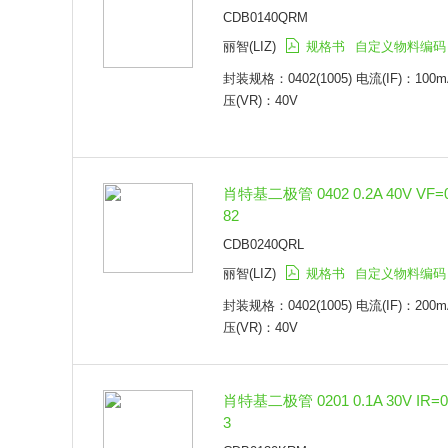
捷捷微(JJW)
DO-41
CDB0140QRM
富士电机(FUJI)
ITO-220AB
丽智(LIZ)
规格书
自定义物料编码
SKYWORKS
SMAF
美高森美(Microsemi)
封装规格：0402(1005) 电流(IF)：100m
SMBF
固得沃克(GOODWORK)
压(VR)：40V
TO-220
华轩阳电子(HXY MOSFET)
TO-220AB
杰盛微(JSMSEMI)
TO-277
时科(SHIKUES)
TO-220ABW
萨科微(Slkor)
TO-220-3 FP
肖特基二极管 0402 0.2A 40V VF=
扬杰(YANGJIE)
D-Pak (TO-252AA)
82
永裕泰(YONGYUTAI)
迷你型 MELF
CDB0240QRL
瑞能(WeEn)
SOT-323(SC-70)
丽智(LIZ)
规格书
自定义物料编码
友台半导体(UMW)
TO263
富信(FOSAN)
TO-251(IPAK)
封装规格：0402(1005) 电流(IF)：200m
AnBon(安邦)
TO-220FP
压(VR)：40V
韦尔(WILLSEMI)
ITO-220AC
美微科(MCC)
MiniMELF(SOD-80)
美森科(MSKSEMI)
TO-220AC-2
肖特基二极管 0201 0.1A 30V IR=0
创基(CBI)
TO220AB
3
合科泰(Hottech)
TO-252-2(DPAK)