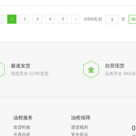
1
2
3
4
5
共
500
页,到
页
确
极速发货
自营现货
现货库存 2小时发货
品类齐全 SKU
油柑服务
油柑保障
0
发货时效
退货规则
仓库自提
安全提示