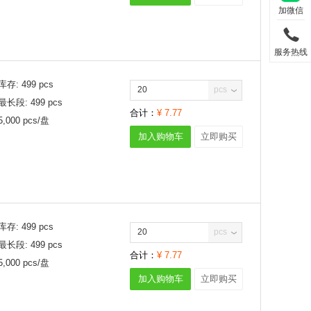
加微信
640mV
650mV
660mV
服务热线
670mV
680mV
库存:
499
pcs
690mV
pcs
最长段:
499
pcs
700mV
合计：
¥
7.77
710mV
5,000
pcs/
盘
720mV
加入购物车
立即购买
725mV
730mV
750mV
760mV
770mV
库存:
499
pcs
790mV
pcs
800mV
最长段:
499
pcs
合计：
¥
7.77
830mV
5,000
pcs/
盘
840mV
加入购物车
立即购买
850mV
870mV