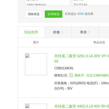
力特(Littelfuse)
TO-252AA
丽智(LIZ)
MicroSMP
共筛选出
4996
条结果
清除筛选
应用筛选
星海电子
DO-214AA
友顺(UTC)
SMA
士兰微(Silan)
SOD-123HE
意法半导体(ST)
TO-277A
综合排序
价格
库存
德州仪器(TI)
TO-220-3
美台(DIODES)
图片
TO-277B
商品信息
英飞凌(INFINEON)
TO-3P
伯恩斯(BOURNS)
SOD-123
肖特基二极管 0201 0.1A 30V VF=
辰达半导体(MDD)
SOD-323
03
罗姆(ROHM)
SOD-123FL
CDB0130KRL
KEC
SOD-323HE
东芝(TOSHIBA)
SMA(DO-214AC)
丽智(LIZ)
规格书
自定义物料编码
迪恩思(DIOS)
SMB(DO-214AA)
封装规格：0201(0603) 电流(IF)：100m
强茂(PANJIT)
SMC(DO-214AB)
压(VR)：30V
威世(VISHAY)
SOT-23
美国微芯(MICROCHIP)
TO-252
恩智浦(NXP)
DO-15
肖特基二极管 0402 0.1A 40V IR=5
美键达(MJD)
DO-201AD