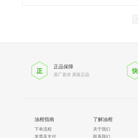
DO-214AB
DO-214AB-2
SOD-963
S-FLAT
TO-263S
SC-63
TUMD2
SOD-106
DFN1608-2
TO-220AC
正品保障
TUMD2M
原厂直供 原装正品
SOT-343
TO-220FN
VMN-2
KMD2
TO-263AB
SC-75(SOT-523)
SC-70-6(SOT-363)
油柑指南
了解油柑
X3-DFN0603-2
下单流程
关于我们
SMAHE
发票及支付
0402
联系我们