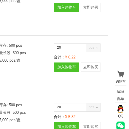
5,000
pcs/
盘
00A
470mV
加入购物车
立即购买
20A
475mV
30A
480mV
50A
490mV
80A
495mV
500mV
510mV
库存:
500
pcs
520mV
pcs
525mV
最长段:
500
pcs
合计：
¥
6.22
530mV
5,000
pcs/
盘
540mV
加入购物车
立即购买
550mV
560mV
购物车
570mV
575mV
580mV
配单
590mV
库存:
500
pcs
pcs
600mV
最长段:
500
pcs
610mV
QQ
合计：
¥
5.82
5,000
pcs/
盘
620mV
加入购物车
立即购买
630mV