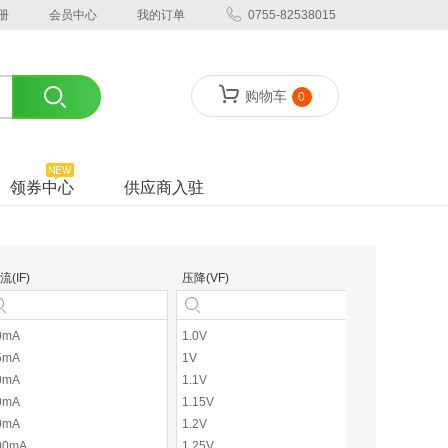
册
会员中心
我的订单
0755-82538015
购物车
0
领券中心
供应商入驻
流(IF)
压降(VF)
额定功率
0mA
1.0V
100mW
5mA
1V
150mW
0mA
1.1V
160mW
0mA
1.15V
200mW
0mA
1.2V
220mW
00mA
1.25V
225mW