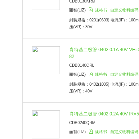
CDB0130KRM
鲁光(LGE)
DFN1006(SOD-882)
台舟电子(TECH PUBLIC)
SOT-323-3
丽智(LIZ)
规格书
自定义物料编码
特瑞仕(TOREX)
SOT-363-6(SC-70-6)
封装规格：0201(0603) 电流(IF)：100m
台湾迪嘉(TWGMC)
SOT-523-3
压(VR)：30V
伯恩半导体(BORN)
SOD-123-2
华润微(CRMICRO)
SOD-323-2
芯导(Prisemi)
2-XDFN
蓝箭电子(BLUEROCKET)
肖特基二极管 0402 0.1A 40V VF=
X3-WLB1608-2
萃锦半导体(Bestirpower)
82
SMD-323
典琦(COMCHIP)
TO-236-3
CDB0140QRL
德欧泰克(DIOTEC)
SC-70-3
丽智(LIZ)
规格书
自定义物料编码
东沃电子(DOWO)
SOD-123FA
美丽微(FMS)
SOD-523-2
封装规格：0402(1005) 电流(IF)：100m
富芯森美(FUXINSEMI)
DO-214AA(SMB)
压(VR)：40V
长晶(JSCJ)
TO-277-3LD
科信(KEXIN)
DO-214AC
永裕泰(KUU)
SC-89
肖特基二极管 0402 0.2A 40V IR=5
纽航(NH)
TO-247AC
CDB0240QRM
平晶(PJ)
SOD-80
桑德斯(SMCDiodeSolutions)
D-61-8
丽智(LIZ)
规格书
自定义物料编码
森美特(SUNMATE)
DO-219AD