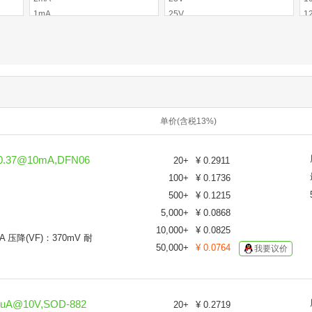
1mA
25V
1
0.5uA
30V
1
20uA
35V
1
50mA
40V
2
1A
45V
2
10mA
50V
2
200uA
60V
3
2uA
单价(含税13%)
70V
3
35UA
75V
4
30uA
80V
5
0.37@10mA,DFN06
20
+
¥
0.2911
90V
5
100
+
¥
0.1736
100V
6
500
+
¥
0.1215
150V
7
5,000
+
¥
0.0868
200V
7
400V
1
10,000
+
¥
0.0825
A 压降(VF)：370mV 耐
600V
1
50,000
+
¥
0.0764
我要议价
650V
1
1KV
2
2KV
2
uA@10V,SOD-882
20
+
¥
0.2719
40C
3