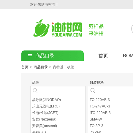
欢迎来到油柑网！
商品目录
首页
BO
首页
>
商品目录
>
肖特基二极管
品牌
封装规格
晶导微(JINGDAO)
TO-220AB-3
乐山无线电(LRC)
TO-247AC-3
长电/长晶(JCET)
ITO-220AB-3
安世(Nexperia)
SMA-W
安森美(onsemi)
TO-3P-3
先科(ST)
D2PAK