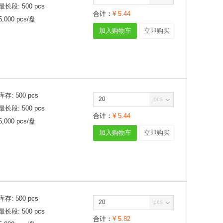
A
最长段:
500
pcs
345mV
660mW
合计：
¥
5.44
.2A
350mV
680mW
5,000
pcs/
盘
A
355mV
750mW
加入购物车
立即购买
.5A
360mV
830mW
A
365mV
850mW
A
370mV
865mW
A
375mV
1.045W
A
380mV
1.5W
0A
385mV
1.66W
库存:
500
pcs
pcs
1.2A
390mV
1.67W
最长段:
500
pcs
3A
400mV
合计：
¥
5.44
1.8W
5,000
pcs/
盘
5A
410mV
2W
加入购物车
立即购买
0A
420mV
2.14W
5A
425mV
12.5W
0A
430mV
47W
0A
440mV
55W
0A
445mV
75W
0A
450mV
88W
库存:
500
pcs
pcs
0A
455mV
125W
最长段:
500
pcs
0A
460mV
160W
合计：
¥
5.82