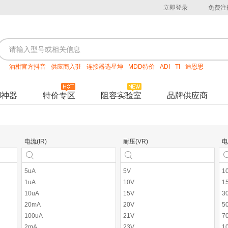
立即登录
免费注
油柑官方抖音
供应商入驻
连接器选星坤
MDD特价
ADI
TI
迪恩思
M神器
特价专区
阻容实验室
品牌供应商
电流(IR)
耐压(VR)
电
5uA
5V
1
1uA
10V
1
10uA
15V
3
20mA
20V
5
100uA
21V
7
2mA
23V
1