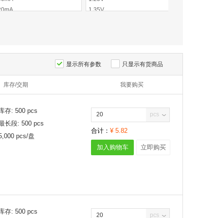
20mA
1.35V
235mW
50mA
1.5V
240mW
75mA
1.55V
250mW
00mA
1KV
275mW
25mA
5mA
300mW
50mA
650mA
310mW
显示所有参数
只显示有货商品
00mA
690mA
350mW
50mA
库存/交期
1A
我要购买
360mW
00mA
200mV
375mW
00mA
210mV
390mW
库存:
500
pcs
pcs
20mA
220mV
400mW
最长段:
500
pcs
00mA
230mV
410mW
合计：
¥
5.82
5,000
pcs/
盘
00mA
240mV
420mW
加入购物车
立即购买
50mA
250mV
440mW
A
270mV
450mW
.4A
300mV
460mW
.5A
310mV
500mW
A
320mV
550mW
.8A
330mV
570mW
库存:
500
pcs
A
340mV
625mW
pcs