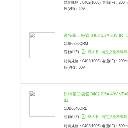
封装规格：0402(1005) 电流(IF)：200m
台冠电子(TDD)
SC-75A
压(VR)：40V
托克马斯(Tokmas)
TO-220F-3
韦达(WEIDA)
DO-214BA
上海维安(Wayon)
0805
佑风微(YFW)
SOD-128
肖特基二极管 0402 0.2A 30V IR=1
智威(ZOWIE)
SOD-323FL
德昌(TC)
SOT-346
CDB0230QRM
台湾元基(YENJI)
SOT-323FL
丽智(LIZ)
规格书
自定义物料编码
金誉(HT)
SOT-416
封装规格：0402(1005) 电流(IF)：200m
海德(High Diode)
SMAJ
压(VR)：30V
SC-88
SMB
SMC
SO-8FL
SOD-882D
肖特基二极管 0402 0.5A 40V VF=
DFN1006-2
82
SMAG
CDB0540QRL
SOT1061
丽智(LIZ)
规格书
自定义物料编码
SOD-993
DO-34
封装规格：0402(1005) 电流(IF)：500m