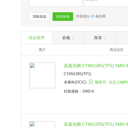
共筛选出
40
条结果
清除筛选
应用筛选
综合排序
价格
库存
图片
商品信息
高速光耦 CY6N138S(TP1) SMD-
CY6N138S(TP1)
卓睿科(OCIC)
规格书
自定义物料
封装规格：SMD-8
高速光耦 CY6N139S(TP1) SMD-