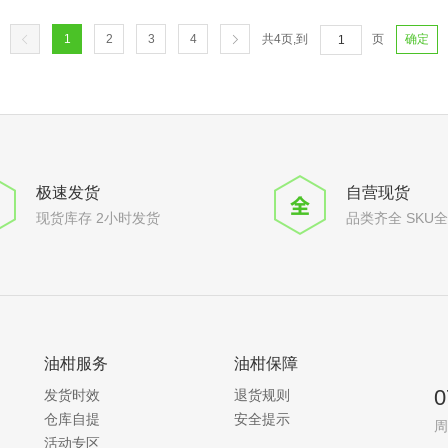
1
2
3
4
共
4
页,到
页
确定
极速发货
自营现货
现货库存 2小时发货
品类齐全 SKU
油柑服务
油柑保障
0
发货时效
退货规则
仓库自提
安全提示
周
活动专区