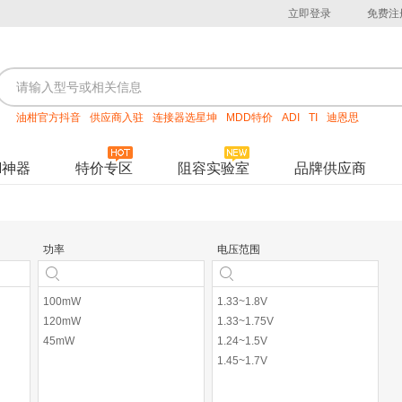
立即登录
免费注
油柑官方抖音
供应商入驻
连接器选星坤
MDD特价
ADI
TI
迪恩思
M神器
特价专区
阻容实验室
品牌供应商
功率
电压范围
100mW
1.33~1.8V
120mW
1.33~1.75V
45mW
1.24~1.5V
1.45~1.7V