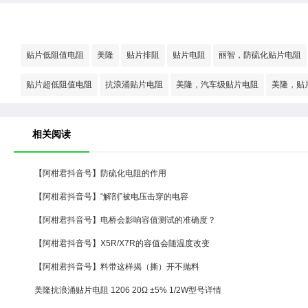
贴片低阻值电阻
美隆
贴片排阻
贴片电阻
丽智，防硫化贴片电阻
贴片超低阻值电阻
抗浪涌贴片电阻
美隆，汽车级贴片电阻
美隆，贴
相关阅读
【阿柑君抖音号】防硫化电阻的作用
【阿柑君抖音号】“解剖”被电压击穿的电容
【阿柑君抖音号】电桥会影响容值测试的准确度？
【阿柑君抖音号】X5R/X7R的容值会随温度改变
【阿柑君抖音号】料带这样揭（撕）开不抛料
美隆抗浪涌贴片电阻 1206 20Ω ±5% 1/2W型号详情