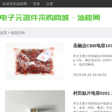
欢迎来到油柑网
登录
注册
首页
>
电容百科
圣融达CBB电容103K/
本文主要介绍圣融达CBB电容10
p--10μ，额定电压63-
小，稳定性略差。
2019-09-20 16:04:53
村田贴片电容0201 X
本文主要介绍村田贴片电容020
为：多层（积层，叠层）片式